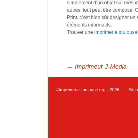
simplement d’un objet sur mesur
autres, tout peut être composé. O
Print, c’est bien sûr désigner un 
éléments informatifs.
Trouver une
imprimerie toulousa
Navigation
←
Imprimeur J-Media
des
©imprimerie-toulouse.org
- 2026
Site 
articles