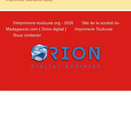
©imprimerie-toulouse.org
- 2026
Site de la société iis-
Madagascar.com ( Orion digital )
Imprimerie Toulouse
Nous contacter