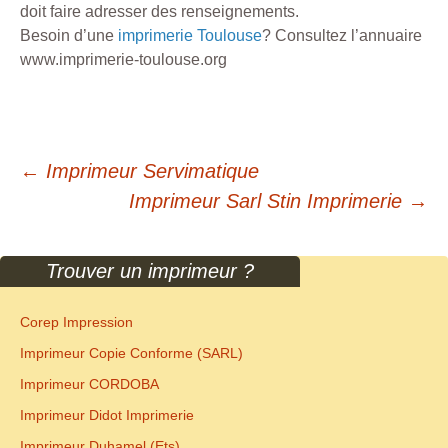
doit faire adresser des renseignements.
Besoin d’une
imprimerie Toulouse
? Consultez l’annuaire
www.imprimerie-toulouse.org
Navigation
←
Imprimeur Servimatique
Imprimeur Sarl Stin Imprimerie
→
des
articles
Trouver un imprimeur ?
Corep Impression
Imprimeur Copie Conforme (SARL)
Imprimeur CORDOBA
Imprimeur Didot Imprimerie
Imprimeur Duhamel (Ets)